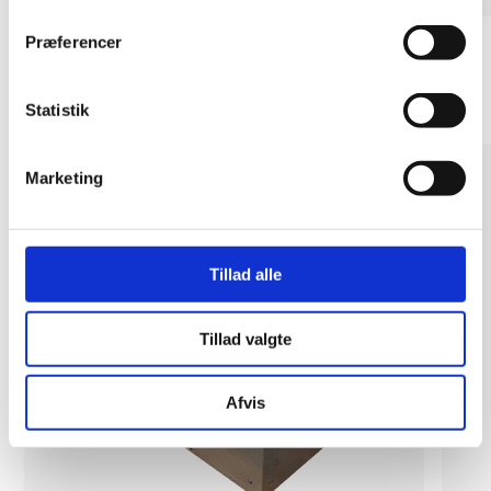
Præferencer
Heat recovery
Statistik
Marketing
Tillad alle
Tillad valgte
Afvis